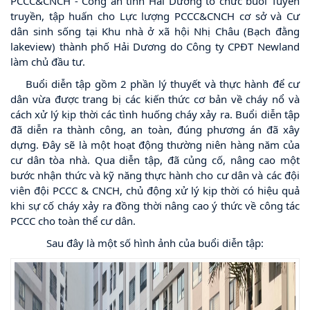
PCCC&CNCH - Công an tỉnh Hải Dương tổ chức buổi Tuyên
truyền, tập huấn cho Lực lượng PCCC&CNCH cơ sở và Cư
dân sinh sống tại Khu nhà ở xã hội Nhị Châu (Bạch đằng
lakeview) thành phố Hải Dương do Công ty CPĐT Newland
làm chủ đầu tư.
Buổi diễn tập gồm 2 phần lý thuyết và thực hành để cư
dân vừa được trang bị các kiến thức cơ bản về cháy nổ và
cách xử lý kịp thời các tình huống cháy xảy ra. Buổi diễn tập
đã diễn ra thành công, an toàn, đúng phương án đã xây
dựng. Đây sẽ là một hoạt động thường niên hàng năm của
cư dân tòa nhà. Qua diễn tập, đã củng cố, nâng cao một
bước nhận thức và kỹ năng thực hành cho cư dân và các đội
viên đội PCCC & CNCH, chủ động xử lý kịp thời có hiệu quả
khi sự cố cháy xảy ra đồng thời nâng cao ý thức về công tác
PCCC cho toàn thể cư dân.
Sau đây là một số hình ảnh của buổi diễn tập: