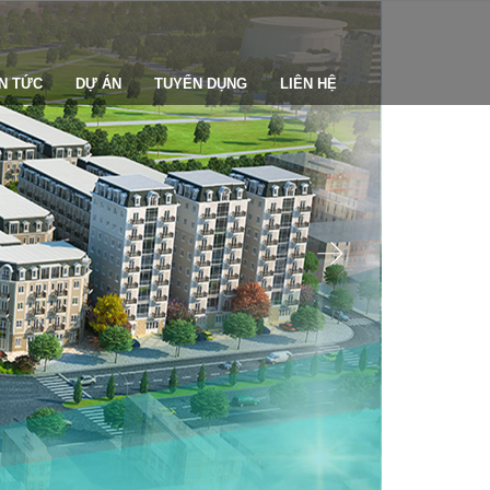
IN TỨC
DỰ ÁN
TUYỂN DỤNG
LIÊN HỆ