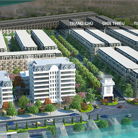
TRANG CHỦ
GIỚI THIỆU
T