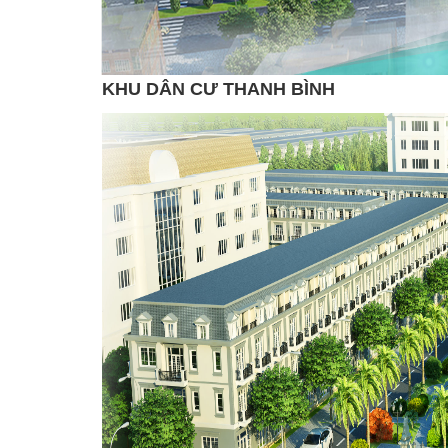
KHU DÂN CƯ THANH BÌNH