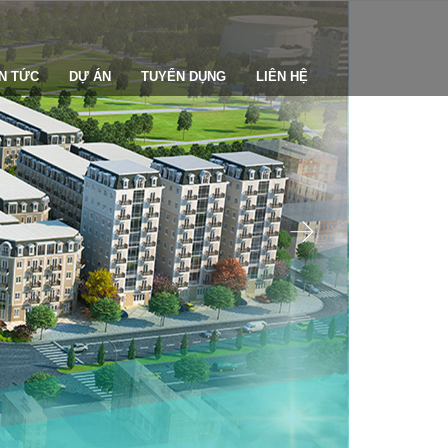
IN TỨC
DỰ ÁN
TUYỂN DỤNG
LIÊN HỆ