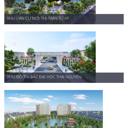
KHU DÂN CƯ MỚI THỊ TRẤN TỨ KỲ
KHU ĐÔ THỊ BẮC ĐẠI HỌC THÁI NGUYÊN